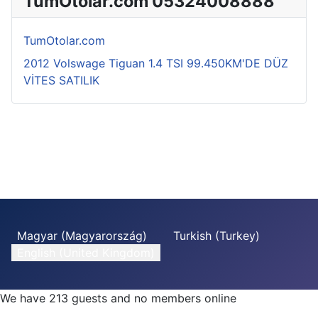
TumOtolar.com 05324008888
TumOtolar.com
2012 Volswage Tiguan 1.4 TSI 99.450KM'DE DÜZ
VİTES SATILIK
Select your language
Magyar (Magyarország)
Turkish (Turkey)
English (United Kingdom)
We have 213 guests and no members online